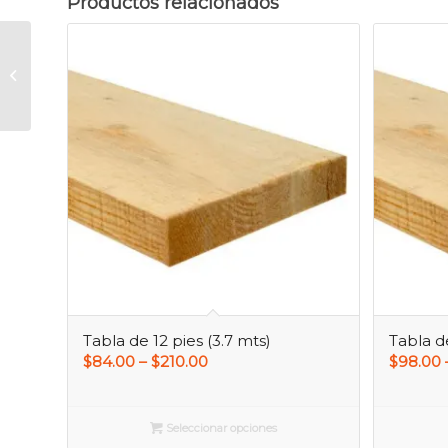
Productos relacionados
Tabla de 14 pies (4.3
mts)
Tabla de 12 pies (3.7 mts)
Tabla de
$
84.00
–
$
210.00
$
98.00
Seleccionar opciones