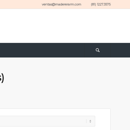
ventas@madererarm.com (81) 1227.3575
)