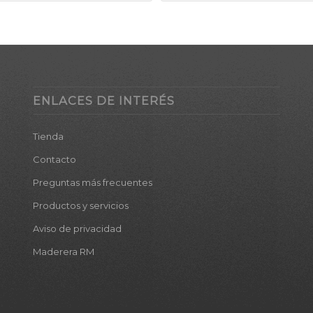
ENLACES DE INTERÉS
Tienda
Contacto
Preguntas más frecuentes
Productos y servicios
Aviso de privacidad
Maderera RM